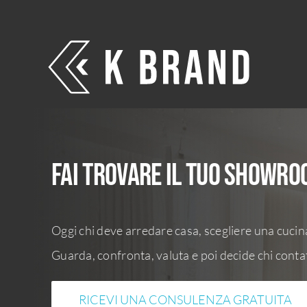
Salta
al
contenuto
Fai trovare il tuo showr
Oggi chi deve arredare casa, scegliere una cuci
Guarda, confronta, valuta e poi decide chi conta
RICEVI UNA CONSULENZA GRATUITA