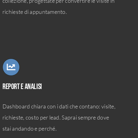
collezione, progettate per convertire le visite in
richieste di appuntamento.
Report e analisi
Dashboard chiara con i dati che contano: visite,
richieste, costo per lead. Saprai sempre dove
stai andando e perché.